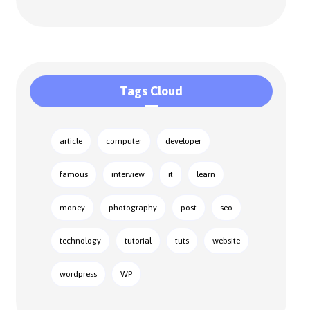
Tags Cloud
article
computer
developer
famous
interview
it
learn
money
photography
post
seo
technology
tutorial
tuts
website
wordpress
WP