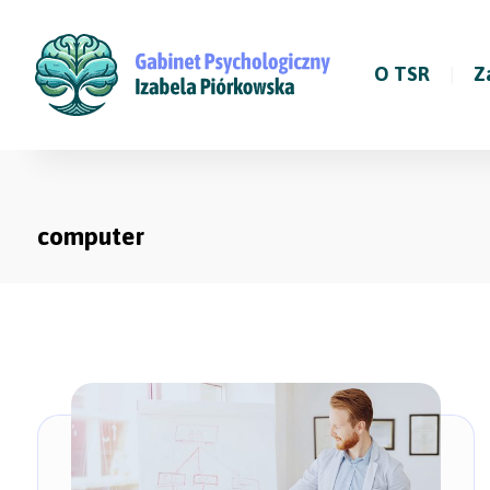
O TSR
Z
computer