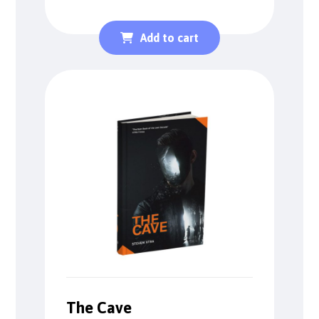
Rated
4.67
out of 5
Add to cart
The Cave