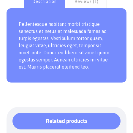
Description
Reviews (1)
Pellentesque habitant morbi tristique
senectus et netus et malesuada fames ac
turpis egestas. Vestibulum tortor quam,
feugiat vitae, ultricies eget, tempor sit
amet, ante. Donec eu libero sit amet quam
egestas semper. Aenean ultricies mi vitae
est. Mauris placerat eleifend leo.
Related products