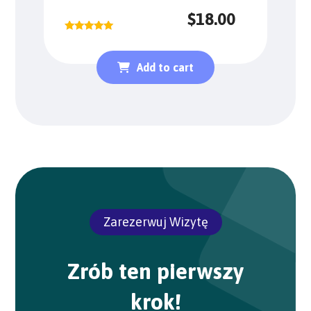
$
18.00
Rated
5.00
out of 5
Add to cart
Zarezerwuj Wizytę
Zrób ten pierwszy
krok!