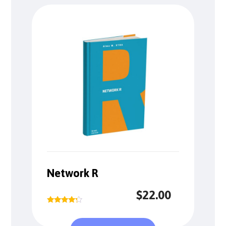
Network R
$
22.00
Rated
4.00
out of 5