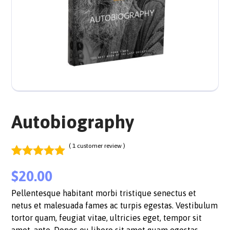
Autobiography
( 1 customer review )
Rated
1
5.00
$
20.00
out of 5
based on
Pellentesque habitant morbi tristique senectus et
customer
netus et malesuada fames ac turpis egestas. Vestibulum
rating
tortor quam, feugiat vitae, ultricies eget, tempor sit
amet, ante. Donec eu libero sit amet quam egestas